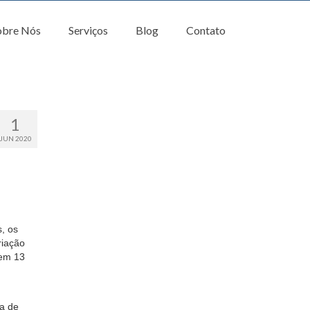
obre Nós
Serviços
Blog
Contato
1
JUN 2020
, os
riação
 em 13
da de